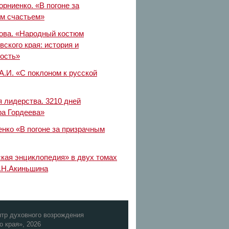
рниенко. «В погоне за
м счастьем»
ова. «Народный костюм
ского края: история и
ость»
А.И. «С поклоном к русской
я лидерства. 3210 дней
ра Гордеева»
енко «В погоне за призрачным
кая энциклопедия» в двух томах
А.Н.Акиньшина
тр духовного возрождения
о края», 2026