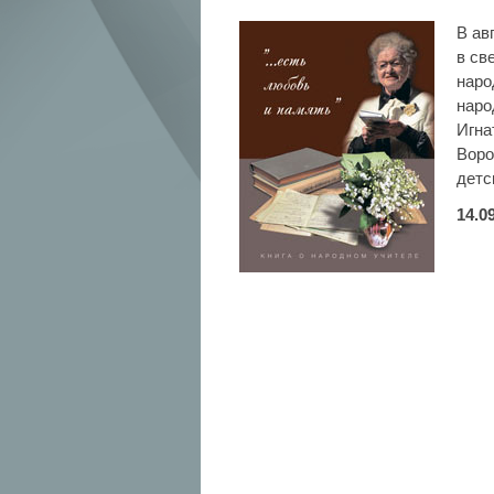
В ав
в св
наро
наро
Игна
Воро
детс
14.0