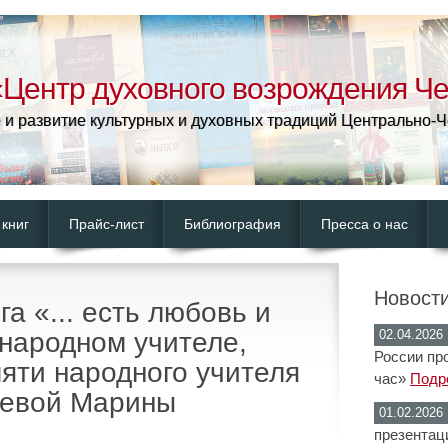
Центр духовного возрождения Че
 и развитие культурных и духовных традиций Центрально-
 книг
Прайс-лист
Библиография
Пресса о нас
Новости
а «... есть любовь и
 народном учителе,
02.04.2026
России пр
яти народного учителя
час»
Подро
евой Марины
01.02.2026
презентац