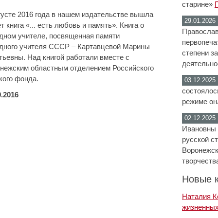
старине»
густе 2016 года в нашем издательстве вышла
29.01.2026
ет книга «... есть любовь и память». Книга о
Православ
дном учителе, посвященная памяти
первопеча
дного учителя СССР – Картавцевой Марины
степени з
тьевны. Над книгой работали вместе с
деятельно
нежским областным отделением Российского
кого фонда.
03.12.2025
состоялос
9.2016
режиме он
02.12.2025
Ивановны 
русской с
Воронежск
творчеств
Новые к
Наталия К
жизненных