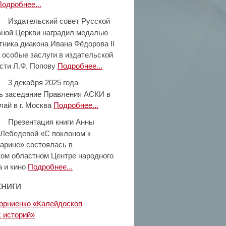
Подробнее...
Издательский совет Русской
ной Церкви наградил медалью
тника диакона Ивана Фёдорова II
а особые заслуги в издательской
сти Л.Ф. Попову
Подробнее...
3 декабря 2025 года
ь заседание Правления АСКИ в
лай в г. Москва
Подробнее...
Презентация книги Анны
Лебедевой «С поклоном к
тарине» состоялась в
ом областном Центре народного
а и кино
Подробнее...
ниги
орниенко «Калейдоскоп
 историй»