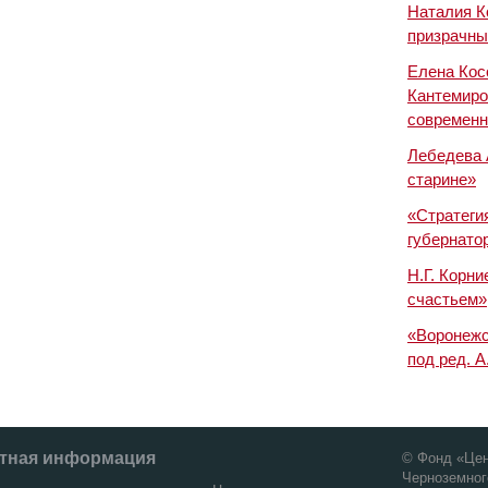
Наталия Ко
призрачны
Елена Кос
Кантемиров
современн
Лебедева 
старине»
«Стратеги
губернато
Н.Г. Корни
счастьем»
«Воронежс
под ред. 
ктная информация
© Фонд «Цен
Черноземног