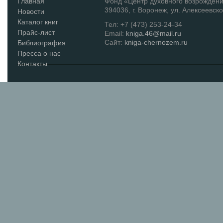
Главная
Фонд «Центр духовного возрожден
394036, г. Воронеж, ул. Алексеевско
Новости
Каталог книг
Тел: +7 (473) 253-24-34
Прайс-лист
Email:
kniga.46@mail.ru
Сайт:
kniga-chernozem.ru
Библиография
Пресса о нас
Контакты