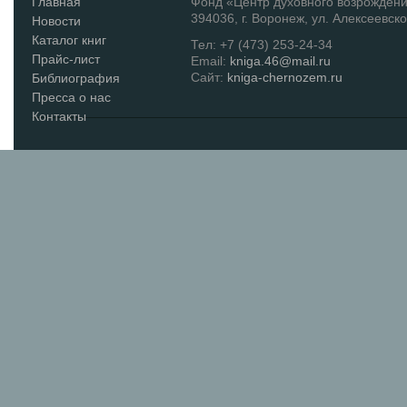
Главная
Фонд «Центр духовного возрожден
394036, г. Воронеж, ул. Алексеевско
Новости
Каталог книг
Тел: +7 (473) 253-24-34
Прайс-лист
Email:
kniga.46@mail.ru
Сайт:
kniga-chernozem.ru
Библиография
Пресса о нас
Контакты