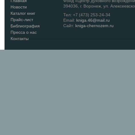
Главная
Фонд «Центр духовного возрожден
394036, г. Воронеж, ул. Алексеевско
Новости
Каталог книг
Тел: +7 (473) 253-24-34
Прайс-лист
Email:
kniga.46@mail.ru
Сайт:
kniga-chernozem.ru
Библиография
Пресса о нас
Контакты