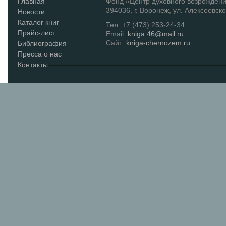
Главная
Фонд «Центр духовного возрожден
394036, г. Воронеж, ул. Алексеевско
Новости
Каталог книг
Тел: +7 (473) 253-24-34
Прайс-лист
Email:
kniga.46@mail.ru
Сайт:
kniga-chernozem.ru
Библиография
Пресса о нас
Контакты