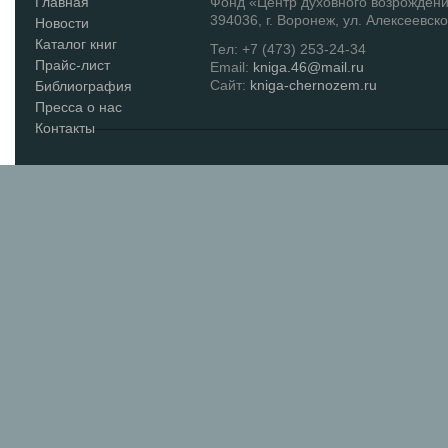
Главная
Фонд «Центр духовного возрожден
394036, г. Воронеж, ул. Алексеевско
Новости
Каталог книг
Тел: +7 (473) 253-24-34
Прайс-лист
Email:
kniga.46@mail.ru
Сайт:
kniga-chernozem.ru
Библиография
Пресса о нас
Контакты