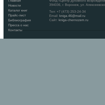
Главная
Фонд «Центр духовного возрожден
394036, г. Воронеж, ул. Алексеевско
Новости
Каталог книг
Тел: +7 (473) 253-24-34
Прайс-лист
Email:
kniga.46@mail.ru
Сайт:
kniga-chernozem.ru
Библиография
Пресса о нас
Контакты